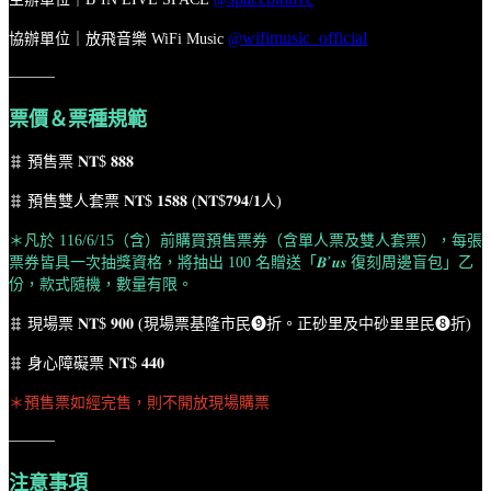
wifimusic_official
協辦單位｜放飛音樂 WiFi Music
@
———
票價＆票種規範
𐄰 預售票 𝐍𝐓$ 𝟖𝟖𝟖
𐄰 預售雙人套票 𝐍𝐓$ 𝟏𝟓𝟖𝟖 (𝐍𝐓$𝟕𝟗𝟒/𝟏人)
＊凡於 116/6/15（含）前購買預售票券（含單人票及雙人套票），每張
票券皆具一次抽獎資格，將抽出 100 名贈送「𝑩’𝒖𝒔 復刻周邊盲包」乙
份，款式隨機，數量有限。
𐄰 現場票 𝐍𝐓$ 𝟗𝟎𝟎 (
現場票基隆市民❾折。正砂里及中砂里里民❽折)
𐄰 身心障礙票 𝐍𝐓$ 𝟒𝟒𝟎
＊預售票如經完售，則不開放現場購票
———
注意事項