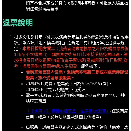
如有不合規定或非身心障礙證明持有者，可拒絕入場並拒
絕任何退換票要求。
退票說明
根據文化部訂定『藝文表演票券定型化契約應記載及不得記載事
項』第六項「退、換票機制」之規定共有四種方案之退換票規
定，
本節目採用方案二：
消費者請求退換票之時限為購買票券後
3日內(不含購票日)，購買票券後第4日起不接受退換票申請，請
求退換票日期以退票申請日(電子票/未取票)或郵戳日(已取票)為
準，退票需酌收票面金額5%手續費
，範例如下：
若購買預售雙人套票，退換票亦需將二張或四張票券辦理
退票，恕不受理單張退票。
2026/05/12購買，退票截止日為2026/05/15 (含)，
2026/05/16 (含)起的退票不再受理
電子票/未取票：如欲辦理退票請於退票期限內至以下連
結填寫表單
「【信用卡】 退票申請表單 _ 電子票/未取票」
(僅退回原
信用卡帳戶，恕無法以匯款退回其他帳戶)
已取票：退票皆需以郵寄方式退回票券，請將「票券」及