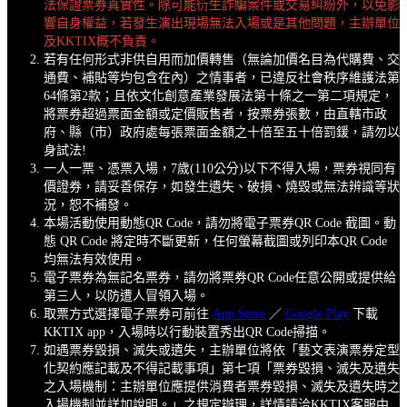
法保證票券真實性。除可能衍生詐騙案件或交易糾紛外，以免影
響自身權益，若發生演出現場無法入場或是其他問題，主辦單位
及KKTIX概不負責。
若有任何形式非供自用而加價轉售（無論加價名目為代購費、交
通費、補貼等均包含在內）之情事者，已違反社會秩序維護法第
64條第2款；且依文化創意產業發展法第十條之一第二項規定，
將票券超過票面金額或定價販售者，按票券張數，由直轄市政
府、縣（市）政府處每張票面金額之十倍至五十倍罰鍰，請勿以
身試法!
一人一票、憑票入場，7歲(110公分)以下不得入場，票券視同有
價證券，請妥善保存，如發生遺失、破損、燒毀或無法辨識等狀
況，恕不補發。
本場活動使用動態QR Code，請勿將電子票券QR Code 截圖。動
態 QR Code 將定時不斷更新，任何螢幕截圖或列印本QR Code
均無法有效使用。
電子票券為無記名票券，請勿將票券QR Code任意公開或提供給
第三人，以防遭人冒領入場。
取票方式選擇電子票券可前往
App Store
／
Google Play
下載
KKTIX app，入場時以行動裝置秀出QR Code掃描。
如遇票券毀損、滅失或遺失，主辦單位將依「藝文表演票券定型
化契約應記載及不得記載事項」第七項「票券毀損、滅失及遺失
之入場機制：主辦單位應提供消費者票券毀損、滅失及遺失時之
入場機制並詳加說明。」之規定辦理，詳情請洽KKTIX客服中