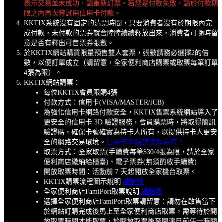
表示交易並未成功，請重新訂票。若您是付款失敗，請於付款期
限之內再次嘗試用信用卡付款。
KKTIX系統沒有固定的清票時間，只要消費者沒有於期限內完
成付款，未付款的票券就會陸陸續續釋放出來，消費者可隨時留
意是否有釋出可售票券張數。
於KKTIX網站購買限量預售雙人套票，張數請務必選擇2的倍
數，以便訂單成立（請留意，全家便利商店購票或取票每筆訂單
4張為限）。
KKTIX網站購票：
每位KKTIX會員限購4張
付款方式：信用卡(VISA/MASTER/JCB)
為強化信用卡網路付款安全，KKTIX售票系統網站導入了
更安全的信用卡 3D 驗證服務，會員購票時，將取得簡訊
驗證碼，確保卡號確實為持卡人所有，以提供持卡人更安
全的網路交易環境。
信用卡3D驗證流程為何？
取票方式：全家取票(手續費每筆$30/4張為限，請於全家
便利商店繳納給櫃臺)、電子票券(無須酌收手續費)
開放取票時間：活動前 7 天起開放全家機台取票。
KKTIX購票流程圖示說明
請點我
全家便利商店FamiPort取票說明
請點我
選擇全家便利商店FamiPort取票請留意：請勿在啟售當下
於網站訂購完成後馬上至全家便利商店取票，需等待於開
放取票時間才能取票，於開放取票後至開演日前任一時間