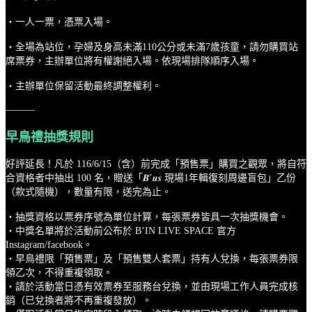
・一人一票，憑票入場。
・全場為站位，孕婦及身高未滿110公分或未滿7歲孩童，請勿購買站
席票券，主辦單位將有權謝絕入場。依現場排隊順序入場。
・主辦單位保留活動最終調整權利。
———
早鳥禮抽獎規則
好評延長！凡於 116/6/15（含）前完成「預售票」購買之觀眾，將自符
合資格者中抽出 100 名，贈送「𝑩’𝒖𝒔 現場1年輯復刻周邊盲包」乙份
（款式隨機），數量有限，送完為止。
・抽獎資格以票券序號為單位計算，每張票券皆具一次抽獎機會。
・中獎名單將於活動前公布於 B’IN LIVE SPACE 官方
Instagram/facebook。
・早鳥禮限「預售票」及「預售雙人套票」持有人兌換，每張票券限
領乙次，不得重複領取。
・請於活動當日憑有效票券至服務台兌換，並由現場工作人員完成核
銷（已兌換者將不再重複發放）。