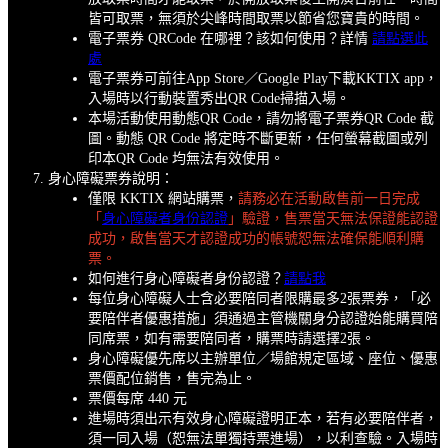
皆可取票，無須於尖峰時間取票以節省您寶貴的時間。
電子票券 QRCode 在哪裡？該如何使用？詳情
請點選此
處
電子票券可前往App Store／Google Play下載KKTIX app，
入場時以行動裝置秀出QR Code掃描入場。
本場活動使用動態QR Code，請勿將電子票券QR Code 截
圖。動態 QR Code 將定時不斷更新，任何螢幕截圖或列
印本QR Code 均無法有效使用。
身心障礙票券說明：
僅限 KKTIX 網站購票，
請務必在活動啟售前一日完成
「
身心障礙者身份認證
」驗證，售票當天無法保證能認證
成功，啟售當天才認證成功的帳號恕無法確保能順利購
票。
如何進行身心障礙者身份認證？
請點我
每位身心障礙人士含必要陪同者限購最多2張票券，「必
要陪伴者優惠措施」須通過主管機關身分認證始能購買陪
同席票，如有需要陪同者，購票時請選擇2張。
身心障礙優先席以主辦單位／場館規定區域、座位、優惠
票價配位銷售，售完為止。
票價每席 440 元
進場時須出示有效身心障礙證明正本，若有必要陪伴者，
須一同入場（恕無法單獨持票進場），以利查驗。入場時