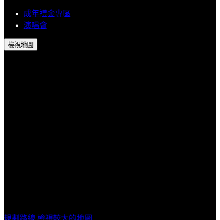
成年禮金專區
演唱會
檢視地圖
B'IN LIVE SPACE－KEELUNG / 基隆市中正區中正路103號3
樓
規劃路線
檢視較大的地圖