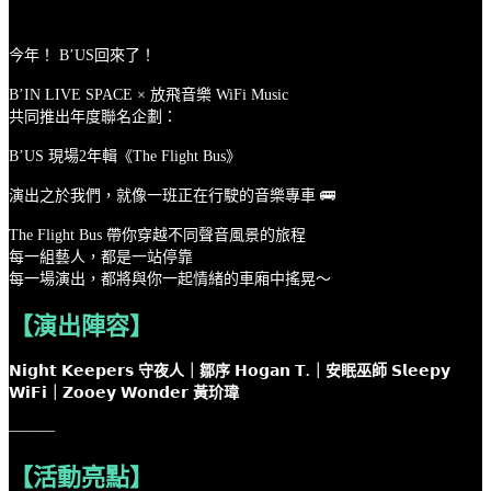
今年！ B’US回來了！
B’IN LIVE SPACE × 放飛音樂 WiFi Music
共同推出年度聯名企劃：
B’US 現場2年輯《The Flight Bus》
演出之於我們，就像一班正在行駛的音樂專車 🚌
The Flight Bus 帶你穿越不同聲音風景的旅程
每一組藝人，都是一站停靠
每一場演出，都將與你一起情緒的車廂中搖晃～
【演出陣容】
𝗡𝗶𝗴𝗵𝘁 𝗞𝗲𝗲𝗽𝗲𝗿𝘀 守夜人｜鄒序 𝗛𝗼𝗴𝗮𝗻 𝗧.｜安眠巫師 𝗦𝗹𝗲𝗲𝗽𝘆
𝗪𝗶𝗙𝗶｜𝗭𝗼𝗼𝗲𝘆 𝗪𝗼𝗻𝗱𝗲𝗿 黃玠瑋
———
【活動亮點】