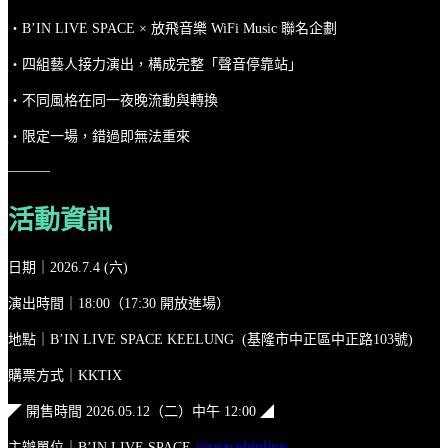
・B’IN LIVE SPACE × 放飛音樂 WiFi Music 聯名企劃
・四組藝人接力演出，構成完整「聲音停靠站」
・不同風格在同一夜晚流動與轉換
・限定一場，錯過即無法重來
———
活動資訊
日期｜2026.7.4 (六)
演出時間｜18:00（17:30 開放進場）
地點｜B’IN LIVE SPACE KEELUNG (基隆市中正區中正路103號)
購票方式｜KKTIX
◤ 開售時間 2026.05.12（二）中午 12:00 ◢
spacebinlive
主辦單位｜B’IN LIVE SPACE
@