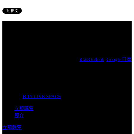
B’US 現場2年輯 《The Flight
Bus》
2026/07/04(周六) 18:00(+0800)
(
iCal/Outlook
,
Google 日曆
)
B'IN LIVE SPACE－KEELUNG / 基隆市中正區中正路
103號3樓
B’IN LIVE SPACE
主辦單位
B’IN LIVE SPACE
立即購票
簡介
立即購票