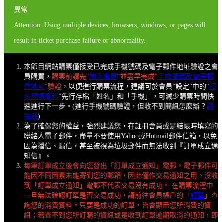
異常
Attention: Using multiple devices, browsers, windows, or pages will
result in ticket purchase failure or abnormality.
本節目網站購票僅接受已完成手機號碼及電子郵件地址驗證之會
員購買，
購票前請先"
加入會員
"並盡早完成"
手機號碼及電子郵
件地址
"驗證
，以便進行購票流程，建議可於會員"設定"中的"
報
名預填資料
"先行存檔「姓名」和「手機」，可減少購票時間快
速進行下一步。(進行手機號碼驗證，但收不到簡訊怎麼辦？
請
點我
)
為了確保您的權益，強烈建議您，在註冊會員或是結帳時填寫的
聯絡人電子郵件，盡量不要使用Yahoo或Hotmail郵件信箱，以免
因為擋信、漏信，甚至被視為垃圾郵件而無法收到『訂單成立通
知信』。
每筆訂單成立後會向您發出「訂單成立通知」電郵。電子郵件可
能因不同因素未能寄到您的郵箱，因此僅作交易通知之用。沒收
到「訂單成立通知」電郵不代表交易沒有成功。 在購票流程中
一旦無法確認訂單是否交易成功，請前往會員帳戶的「
訂單
」查
詢您的消費資料。只要是成功的訂單，皆會顯示您所消費的資
訊；若查不到您所訂購的資訊或是收到訂單逾期取消的通知，即