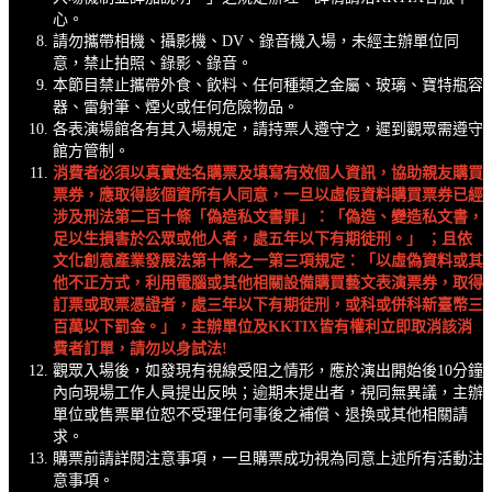
心。
請勿攜帶相機、攝影機、DV、錄音機入場，未經主辦單位同
意，禁止拍照、錄影、錄音。
本節目禁止攜帶外食、飲料、任何種類之金屬、玻璃、寶特瓶容
器、雷射筆、煙火或任何危險物品。
各表演場館各有其入場規定，請持票人遵守之，遲到觀眾需遵守
館方管制。
消
費者必須以真實姓名購票及填寫有效個人資訊，協助親友購買
票券，應取得該個資所有人同意，一旦以虛假資料購買票券已經
涉及刑法第二百十條「偽造私文書罪」：「偽造、變造私文書，
足以生損害於公眾或他人者，處五年以下有期徒刑。」 ；且依
文化創意產業發展法第十條之一第三項規定：「以虛偽資料或其
他不正方式，利用電腦或其他相關設備購買藝文表演票券，取得
訂票或取票憑證者，處三年以下有期徒刑，或科或併科新臺幣三
百萬以下罰金。」，主辦單位及KKTIX皆有權利立即取消該消
費者訂單，請勿以身試法!
觀眾入場後，如發現有視線受阻之情形，應於演出開始後10分鐘
內向現場工作人員提出反映；逾期未提出者，視同無異議，主辦
單位或售票單位恕不受理任何事後之補償、退換或其他相關請
求。
購票前請詳閱注意事項，一旦購票成功視為同意上述所有活動注
意事項。