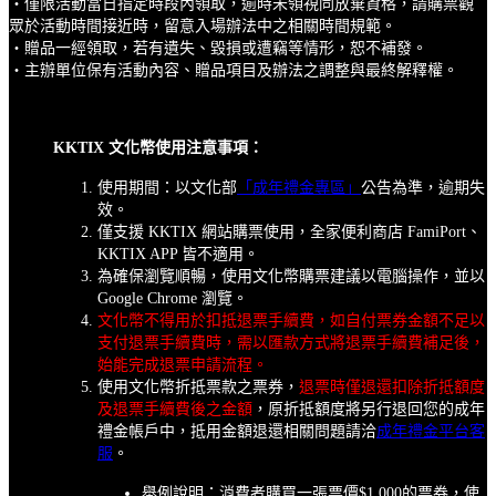
・僅限活動當日指定時段內領取，逾時未領視同放棄資格，請購票觀
眾於活動時間接近時，留意入場辦法中之相關時間規範。
・贈品一經領取，若有遺失、毀損或遭竊等情形，恕不補發。
・主辦單位保有活動內容、贈品項目及辦法之調整與最終解釋權。
KKTIX 文化幣使用注意事項：
使用期間：以文化部
「成年禮金專區」
公告為準，逾期失
效。
僅支援 KKTIX 網站購票使用，全家便利商店 FamiPort、
KKTIX APP 皆不適用。
為確保瀏覽順暢，使用文化幣購票建議以電腦操作，並以
Google Chrome 瀏覽。
文化幣不得用於扣抵退票手續費，如自付票券金額不足以
支付退票手續費時，需以匯款方式將退票手續費補足後，
始能完成退票申請流程。
使用文化幣折抵票款之票券，
退票時僅退還扣除折抵額度
及退票手續費後之金額
，原折抵額度將另行退回您的成年
禮金帳戶中，抵用金額退還相關問題請洽
成年禮金平台客
服
。
舉例說明：消費者購買一張票價$1,000的票券，使